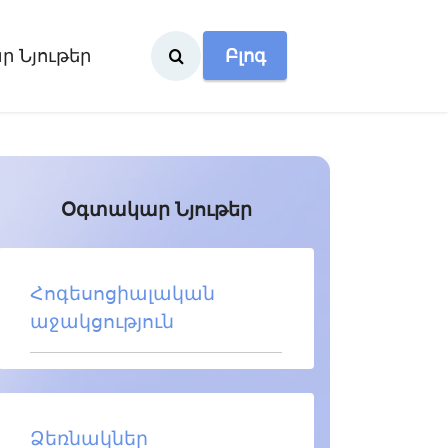
 Նյութեր
Բլոգ
Օգտակար Նյութեր
Հոգեսոցիալական
աջակցություն
Ձեռնակներ