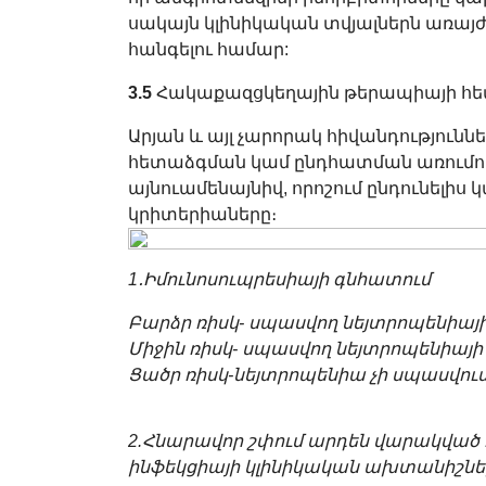
սակայն կլինիկական տվյալներն առայ
հանգելու համար:
3.5
Հակաքազցկեղային թերապիայի հե
Արյան և այլ չարորակ հիվանդություն
հետաձգման կամ ընդհատման առումով
այնուամենայնիվ, որոշում ընդունելիս 
կրիտերիաները։
1․Իմունոսուպրեսիայի գնհատում
Բարձր ռիսկ- սպասվող նեյտրոպենիայի
Միջին ռիսկ- սպասվող նեյտրոպենիայի
Ցածր ռիսկ-նեյտրոպենիա չի սպասվու
2.Հնարավոր շփում արդեն վարակված 
ինֆեկցիայի կլինիկական ախտանիշնե