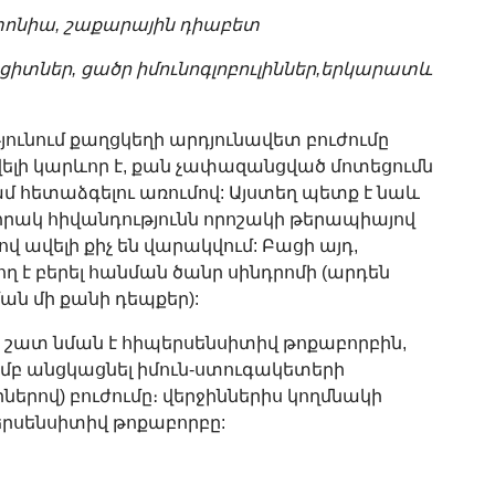
րտոնիա, շաքարային դիաբետ
կոցիտներ, ցածր իմունոգլոբուլիններ,երկարատև
թյունում քաղցկեղի արդյունավետ բուժումը
ելի կարևոր է, քան չափազանցված մոտեցումն
ամ հետաձգելու առումով: Այստեղ պետք է նաև
արորակ հիվանդությունն որոշակի թերապիայով
վ ավելի քիչ են վարակվում: Բացի այդ,
ղ է բերել հանման ծանր սինդրոմի (արդեն
ան մի քանի դեպքեր):
ն շատ նման է հիպերսենսիտիվ թոքաբորբին,
մբ անցկացնել իմուն-ստուգակետերի
րներով) բուժումը։ վերջիններիս կողմնակի
երսենսիտիվ թոքաբորբը: