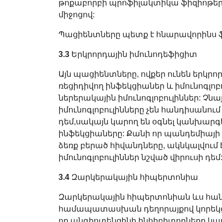
թոքաբորբի պրոֆիլակտիկա ֆիզիոթեր
միջոցով:
Պացիենտները պետք է հնարավորինս ֆ
3.3
Երկրորդային իմունոդեֆիցիտ
Այն պացիենտները, ովքեր ունեն երկրո
ռեցիդիվող ինֆեկցիաներ և իմունոգլոբ
ներերակային իմունոգլոբուլիններ: Չն
իմունոգլոբուլինները չեն հանդիսանո
դեմ,սակայն կարող են օգնել կանխարգե
ինֆեկցիաները: Քանի որ պանդեմիայի
ձեռք բերած հիվանդները, ակնկալվում է
իմունոգլոբուլիններ նշված վիրուսի դեմ
3.4
Զարկերակային հիպերտոնիա
Զարկերակային հիպերտոնիան ևս հանդ
համապատասխան դեղորայքով կորեկցիա
որ անգիոտենզինի ինհիբիտորները կա