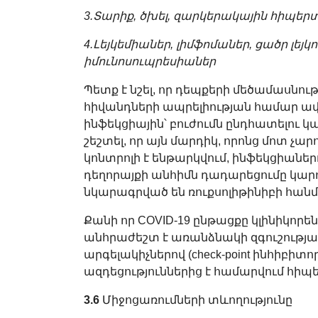
3.Տարիք, ծխել, զարկերակային հիպե
4.Լեյկեմիաներ, լիմֆոմաներ, ցածր լեյ
իմունոսուպրեսիաներ
Պետք է նշել, որ դեպքերի մեծամասնու
հիվանդների ապրելիության համար ավ
ինֆեկցիային՝ բուժումն ընդհատելու կ
շեշտել, որ այն մարդիկ, որոնց մոտ չ
կոնտրոլի է ենթարկվում, ինֆեկցիաներո
դեղորայքի անհիմն դադարեցումը կարո
նկարագրված են ռուքսոլիթինիբի հանմ
Քանի որ COVID-19 ընթացքը կլինիկորե
անհրաժեշտ է առանձնակի զգուշությա
արգելակիչներով (check-point ինհիբիտո
ազդեցություններից է համարվում հիպ
3.6
Միջոցառումների տևողությունը