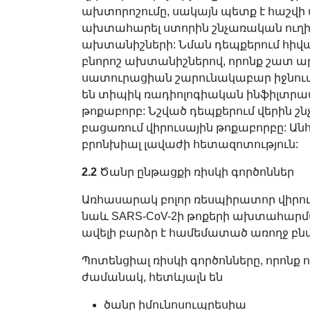
ախտորոշումը, սակայն պետք է հաշվի ա
ախտահարել ստորին շնչառական ուղին
ախտանիշների: Նման դեպքերում հիվա
բնորոշ ախտանիշներով, որոնք շատ արա
սատուրացիան շարունակաբար իջնում 
են տիպիկ ռադիոլոգիական ինֆիլտրատ
թոքաբորբ: Նշված դեպքերում վերին շ
բացառում վիրուսային թոքաբորբը: Ա
բրոնխիալ լավաժի հետազոտություն:
2.2
Ծանր ընթացքի ռիսկի գործոններ
Առհասարակ բոլոր ռեսպիրատոր վիրու
նաև SARS-CoV-2ի թոքերի ախտահարմա
ավելի բարձր է համեմատած առողջ բնա
Պոտենցիալ ռիսկի գործոնները, որոնք 
ժամանակ, հետևյալն են
ծանր իմունոսուպրեսիա