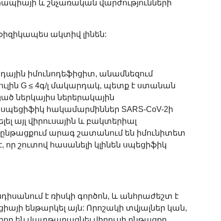
ապիայի և շնչառական վարժությունների
իզիկապես ակտիվ լինեն:
րդային իմունոդեֆիցիտ, անամնեզում
ուլին G ≤ 4գ/լ մակարդակ, պետք է ստանան
այած ներկայիս ներերակային
ւմ սպեցիֆիկ հակամարմիններ SARS-CoV-2ի
լել այլ վիրուսային և բակտերիալ
 ընթացքում արագ շատանում են իմունիտետ
, որ շուտով հասանելի կլինեն սպեցիֆիկ
:
իսանում է ռիսկի գործոն, և անհրաժեշտ է
յի ենթարկել այն: Որոշակի տվյալներ կան,
րող են վատթարացնել վիրուսի ընթացքը,