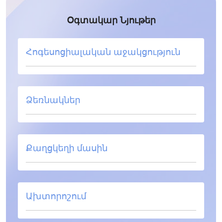
Օգտակար Նյութեր
Հոգեսոցիալական աջակցություն
Ձեռնակներ
Քաղցկեղի մասին
Ախտորոշում