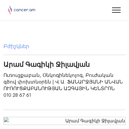
Բժիշկներ
Արամ Գագիկի Ջիլավյան
Ուռուցքաբան, Օնկոգինեկոլոգ, Բուժական
գծով փոխտնօրեն | Վ.Ա. ՖԱՆԱՐՋՅԱՆԻ ԱՆՎԱՆ
ՈՒՌՈՒՑՔԱԲԱՆՈՒԹՅԱՆ ԱԶԳԱՅԻՆ ԿԵՆՏՐՈՆ
010 28 67 61