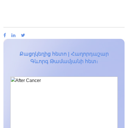
Քացղկեղից հետո | Հաղորդաշար
Գևորգ Թամամյանի հետ։